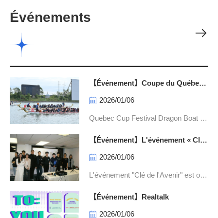
Événements
【Événement】Coupe du Québec -
Fête des bateaux-dragons 2024
2026/01/06
Quebec Cup Festival Dragon Boat 20
24 Organisatio-n Internationale d'Assi
【Événement】L'événement « Clé
stance à l'Éducation
de l’Avenir » de l’IEHO s’est déroul
2026/01/06
é avec succès！
L'événement "Clé de l'Avenir" est org
anisé par l'Orga-nisation International
【Événement】Realtalk
e d'Aide à l'Éducation
2026/01/06