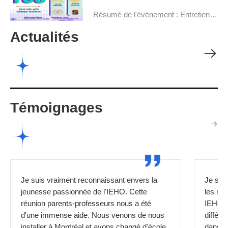
Résumé de l'événement : Entretien e
n direct avec de-s initiés de l'universit
Actualités
é le 11 octobre 2024
Témoignages
Je suis vraiment reconnaissant envers tous
En tant
les membres de
partic
IEHO ! Surtout lorsqu'il s'agissait de
organi
différences culturelles, comme s'intégrer
vraimen
dans la communauté, communiquer avec
confér