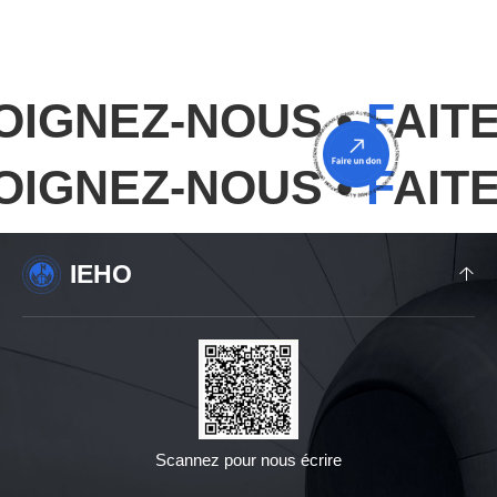
IGNEZ-NOUS •
F
AITES
IGNEZ-NOUS •
F
AITES
IEHO
Scannez pour nous écrire