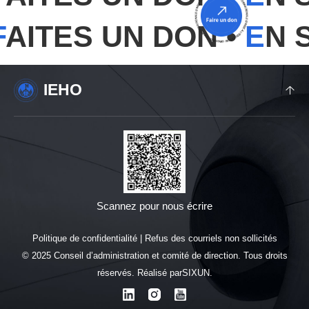
AITES UN DON •
E
N S
IEHO
Scannez pour nous écrire
Politique de confidentialité | Refus des courriels non sollicités
© 2025 Conseil d’administration et comité de direction. Tous droits
réservés. Réalisé parSIXUN.