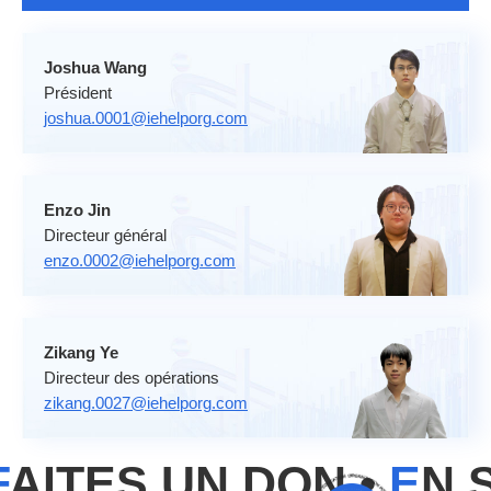
Joshua Wang
Président
joshua.0001@iehelporg.com
Enzo Jin
Directeur général
enzo.0002@iehelporg.com
Zikang Ye
Directeur des opérations
zikang.0027@iehelporg.com
AITES UN DON •
E
N S