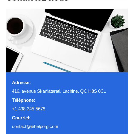
Adresse:
416, avenue Skaniatarati, Lachine, QC H8S 0C1
Téléphone:
+1 438-345-5678
Courriel:
contact@iehelporg.com