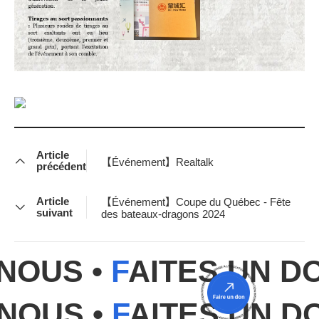
Article
【Événement】Realtalk
précédent
Article
【Événement】Coupe du Québec - Fête
suivant
des bateaux-dragons 2024
NOUS •
F
AITES UN DO
NOUS •
F
AITES UN DO